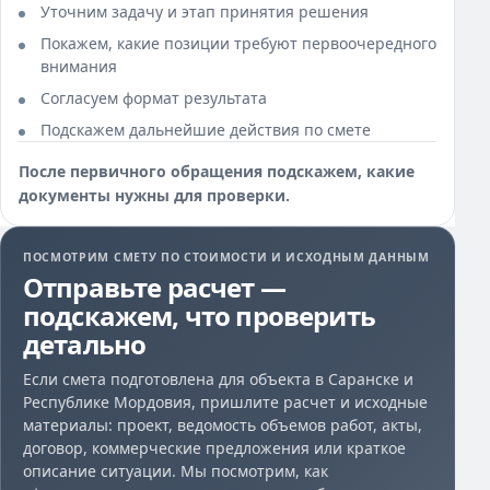
Уточним задачу и этап принятия решения
Покажем, какие позиции требуют первоочередного
внимания
Согласуем формат результата
Подскажем дальнейшие действия по смете
После первичного обращения подскажем, какие
документы нужны для проверки.
ПОСМОТРИМ СМЕТУ ПО СТОИМОСТИ И ИСХОДНЫМ ДАННЫМ
Отправьте расчет —
подскажем, что проверить
детально
Если смета подготовлена для объекта в Саранске и
Республике Мордовия, пришлите расчет и исходные
материалы: проект, ведомость объемов работ, акты,
договор, коммерческие предложения или краткое
описание ситуации. Мы посмотрим, как